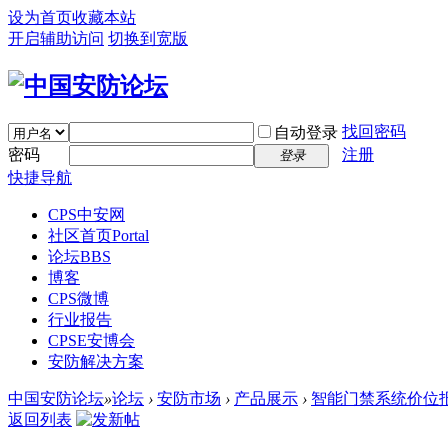
设为首页
收藏本站
开启辅助访问
切换到宽版
找回密码
自动登录
密码
注册
登录
快捷导航
CPS中安网
社区首页
Portal
论坛
BBS
博客
CPS微博
行业报告
CPSE安博会
安防解决方案
中国安防论坛
»
论坛
›
安防市场
›
产品展示
›
智能门禁系统价位报价
返回列表