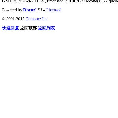
GMT+8, 2026-8-7 11:34
, Processed in 0.062089 second(s), 22 querie
Powered by
Discuz!
X3.4
Licensed
© 2001-2017
Comsenz Inc.
快速回复
返回顶部
返回列表