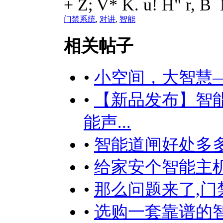
+ Z; V* K. u! H" r, B
门禁系统
,
对讲
,
智能
相关帖子
•
小空间，大智慧
•
【新品发布】智
能声...
•
智能道闸好处多
•
给家安个智能主机
•
那么问题来了,
•
选购一套靠谱的