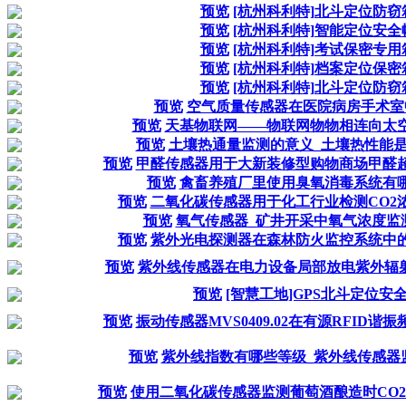
预览
[杭州科利特]北斗定位防窃
预览
[杭州科利特]智能定位安全
预览
[杭州科利特]考试保密专用
预览
[杭州科利特]档案定位保密
预览
[杭州科利特]北斗定位防窃
预览
空气质量传感器在医院病房手术室
预览
天基物联网——物联网物物相连向太
预览
土壤热通量监测的意义_土壤热性能
预览
甲醛传感器用于大新装修型购物商场甲醛
预览
禽畜养殖厂里使用臭氧消毒系统有
预览
二氧化碳传感器用于化工行业检测CO2
预览
氧气传感器_矿井开采中氧气浓度监
预览
紫外光电探测器在森林防火监控系统中
预览
紫外线传感器在电力设备局部放电紫外辐射检
预览
[智慧工地]GPS北斗定位安
预览
振动传感器MVS0409.02在有源RFID
预览
紫外线指数有哪些等级_紫外线传感器
预览
使用二氧化碳传感器监测葡萄酒酿造时CO2浓