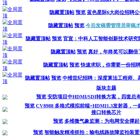
隐藏置顶帖
预览
蓝色星际6大岗位招聘公
隐藏置顶帖
预览
今后发稿需管理员审稿
隐藏置顶帖
预览
官宣：中科人工智能创新技术研究
隐藏置顶帖
预览
真好，年终奖可以翻倍
隐藏置顶帖
预览
快速求职，你需要一份招
隐藏置顶帖
预览
中维世纪招聘：深度算法工程师、
版块主题
预览
安防项目中HDMI/SDI转换方案，四套
预览
CV8988 多格式模拟前端+HDMI1.3发射器
接口转换芯片
预览
多维微气象监测：为电网安全撑起
预览
智能触发精准抓拍：输电线路故障监拍装置