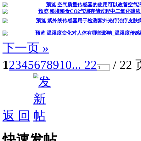
预览
空气质量传感器的使用可以改善空气
预览
粮堆粮食CO2气调存储过程中二氧化碳
预览
紫外线传感器用于检测紫外光疗治疗皮肤
预览
温湿度变化对人体有哪些影响_温湿度传感器
下一页 »
1
2
3
4
5
6
7
8
9
10
... 22
/ 22
返 回
快速发帖