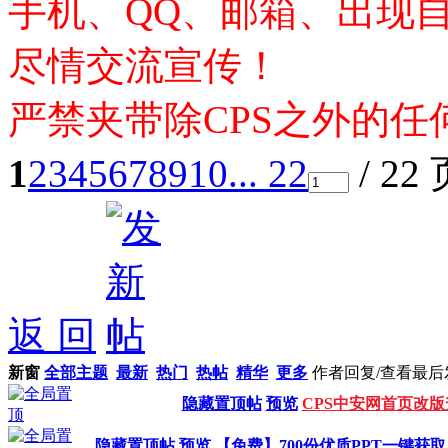
手机、QQ、邮箱、出现
尽情交流宣传！
严禁夹带除CPS之外的任
1
2
3
4
5
6
7
8
9
10
... 22
/ 22
返 回
新窗
全部主题
最新
热门
热帖
精华
更多
作者
回复/查看
最后
隐藏置顶帖
预览
CPS中安网首页改版
隐藏置顶帖
预览
【免费】700份优质PPT一键获