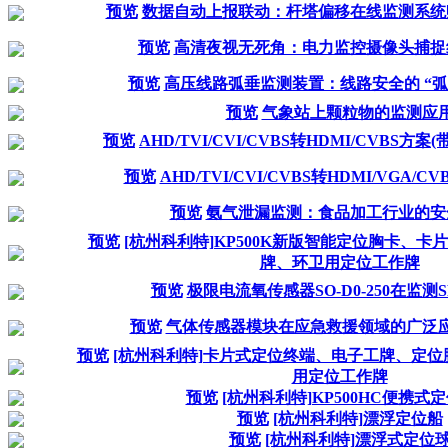
预览
数据自动上报联动：杆塔偏移在线监测系统
预览
高清夜视无死角：电力监控摄像头捕捉
预览
高压线路弧垂监测装置：线路安全的 “弧
预览
气象站上颗粒物的监测应
预览
AHD/TVI/CVI/CVBS转HDMI/CVBS方案
预览
AHD/TVI/CVI/CVBS转HDMI/VGA/
预览
氨气泄漏监测：食品加工行业的安
预览
[杭州科利特]KP500K新版智能定位胸卡、
牌、环卫用定位工作牌
预览
极限电流氧传感器SO-D0-250在监测
预览
气体传感器模块在应急救援领域的广泛
预览
[杭州科利特]卡片式定位终端、电子工牌、定
用定位工作牌
预览
[杭州科利特]KP500HC便携式
预览
[杭州科利特]漂浮定位船
预览
[杭州科利特]漂浮式定位