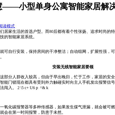
慧——小型单身公寓智能家居解
阅读模式
他们居家生活的首选户型。而80后都有着个性张扬、追求时尚的
技的智能家居系统。
就可自行安装，保持房间的干净整洁；自动组网，扩展性强，可
的。
安装无线智能家居要领
这部分人群收入较高，但由于早出晚归，忙于工作，家居的安全
智能门锁现在都具有受到外力触碰实时向主人手机发出报警信号
非法闯入。
2 \5 c+ U6 p ^& k
一氧化碳报警器等多种传感器，如果发生煤气泄漏，就会被可燃
就会在第一时间报警，防患于未然。