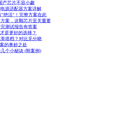
国产芯片不容小觑
W电源适配器方案详解
"绝活"！完整方案在此
器方案，这颗芯片至关重要
看完测试报告有答案
，谁才是更好的选择？
完美搭档？对比见分晓
方案的奥妙之处
个小秘诀 (附案例)