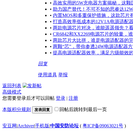
•
高效实用的5W充电器方案揭秘，这颗
•
助力国产替代！不可不知的思睿达12
•
内置MOS和多重保护措施，这款芯片有
•
打造高效率低成本的12V1A电源适配
•
两款电源芯片对决，谁能遥遥领先？
•
CR6842和XX2269电源芯片的较量
•
两款芯片大比拼，谁是电源适配器的
•
两颗“芯”，带你参透24W电源适配器
•
提高电源适配器效率，满足六级能效的几
回复
使用道具
举报
返回列表
高级模式
您需要登录后才可以回帖
登录
|
注册
本版积分规则
回帖后跳转到最后一页
发表回复
安豆网
|
Archiver
|
手机版
|
中国安防论坛
(
粤ICP备09063021号
)