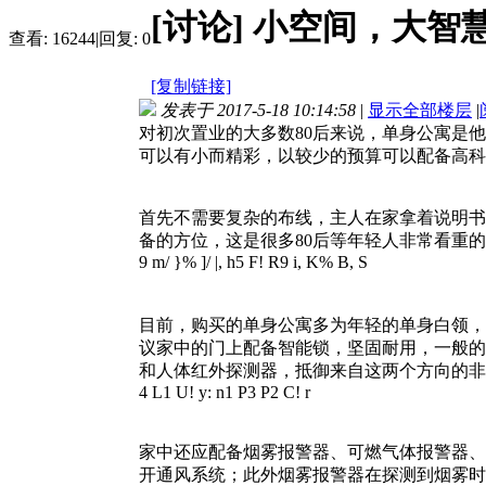
[讨论]
小空间，大智
查看:
16244
|
回复:
0
[复制链接]
发表于 2017-5-18 10:14:58
|
显示全部楼层
|
对初次置业的大多数80后来说，单身公寓是
可以有小而精彩，以较少的预算可以配备高科
首先不需要复杂的布线，主人在家拿着说明书
备的方位，这是很多80后等年轻人非常看重
9 m/ }% ]/ |, h5 F! R9 i, K% B, S
目前，购买的单身公寓多为年轻的单身白领，
议家中的门上配备智能锁，坚固耐用，一般的
和人体红外探测器，抵御来自这两个方向的
4 L1 U! y: n1 P3 P2 C! r
家中还应配备烟雾报警器、可燃气体报警器、
开通风系统；此外烟雾报警器在探测到烟雾时