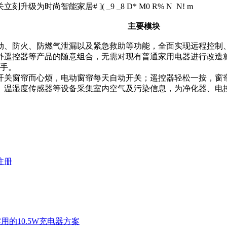
关立刻升级为时尚智能家居
# ]( _9 _8 D* M0 R% N N! m
主要模块
劫、防火、防燃气泄漏以及紧急救助等功能，全面实现远程控制
外遥控器等产品的随意组合，无需对现有普通家用电器进行改造
手。
开关窗帘而心烦，电动窗帘每天自动开关；遥控器轻松一按，窗
、温湿度传感器等设备采集室内空气及污染信息，为净化器、电
注册
的10.5W充电器方案