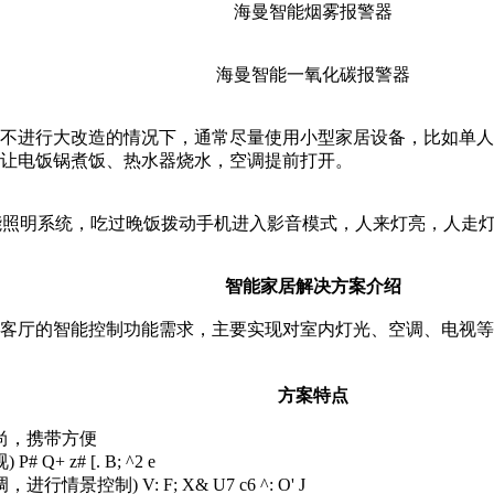
海曼智能烟雾报警器
海曼智能一氧化碳报警器
不进行大改造的情况下，通常尽量使用小型家居设备，比如单人
让电饭锅煮饭、热水器烧水，空调提前打开。
能照明系统，吃过晚饭拨动手机进入影音模式，人来灯亮，人走
智能家居解决方案介绍
客厅的智能控制功能需求，主要实现对室内灯光、空调、电视等
方案特点
尚，携带方便
视
) P# Q+ z# [. B; ^2 e
调，进行情景控制
) V: F; X& U7 c6 ^: O' J