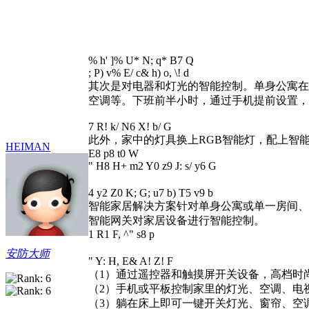
% h' ]% U* N; q* B7 Q
; P) v% E/ c& h) o, \! d
其次是对电器和灯光的智能控制。单身公寓在
空调等。下班前半小时，通过手机提前设置，
7 R! k/ N6 X! b/ G
此外，家中的灯具换上RGB智能灯，配上智
HEIMAN
E8 p8 t0 W
" H8 H+ m2 Y0 z9 J: s/ y6 G
4 y2 Z0 K; G; u7 b) T5 v9 b
智能家居解决方案针对单身公寓或单一房间、
智能网关对家居设备进行智能控制。
1 R1 F, ^" s8 p
安防大师
" Y: H, E& A! Z! F
（1）通过遥控器和触摸屏开关设备，高档时
（2）手机或平板控制家里的灯光、空调、电
（3）躺在床上即可一键开关灯光、窗帘、空