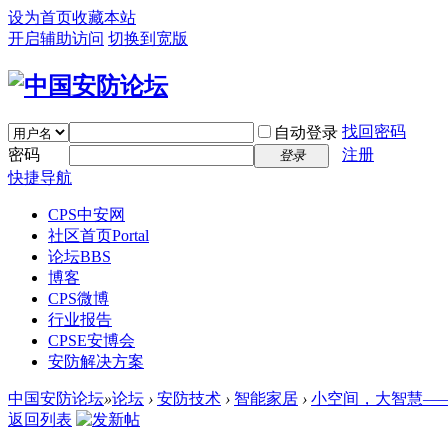
设为首页
收藏本站
开启辅助访问
切换到宽版
找回密码
自动登录
密码
注册
登录
快捷导航
CPS中安网
社区首页
Portal
论坛
BBS
博客
CPS微博
行业报告
CPSE安博会
安防解决方案
中国安防论坛
»
论坛
›
安防技术
›
智能家居
›
小空间，大智慧——
返回列表