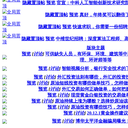
隐藏置顶帖
预览
官宣：中科人工智能创新技术研究
隐藏置顶帖
预览
真好，年终奖可以翻倍
隐藏置顶帖
预览
快速求职，你需要一份招聘
隐藏置顶帖
预览
中维世纪招聘：深度算法工程师、
版块主题
预览
[
讨论
]
可供缺失人员，有环保、环境、建筑等中
理、环评师等等
预览
[
讨论
]
智能视频分析，银行安全技术的
预览
[
讨论
]
外汇投资法则有哪些，外汇的投资
预览
[
讨论
]
原油短线投资有哪些做单技巧，怎样做
预览
[
讨论
]
外汇交易如何正确做单，如何把
预览
[
讨论
]
现货黄金白银投资的交易做
预览
[
讨论
]
原油持续上涨为哪般？选择炒原油该
预览
[
讨论
]
原油投资有哪些技巧，怎样
预览
[
讨论
]
20.12.1黄金操作建议
预览
[
讨论
]
博华太平洋金融骗局曝光