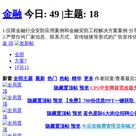
金融
今日:
49
|
主题:
18
1.仅限金融行业安防应用案例和金融安防工程解决方案案例 分
2.严禁任何厂家信息、联系方式、宣传链接等形式的广告宣传
返 回
全部
方案
7
讨论
11
新窗
全部主题
最新
热门
热帖
精华
更多
作者
回复/查看
最后
隐藏置顶帖
预览
CPS中安网首页改版
隐藏置顶帖
预览
【免费】700份优质PPT一键获
隐藏置顶帖
预览
蓝色星际6大岗位招聘公
隐藏置顶帖
预览
今后发稿需管理员审稿才