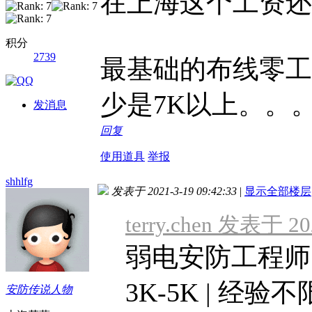
在上海这个工资还
积分
2739
最基础的布线零工
少是7K以上。。
发消息
回复
使用道具
举报
shhlfg
发表于 2021-3-19 09:42:33
|
显示全部楼层
terry.chen 发表于 20
弱电安防工程师
3K-5K | 经验
安防传说人物