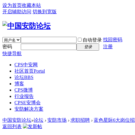
设为首页
收藏本站
开启辅助访问
切换到宽版
找回密码
自动登录
密码
注册
登录
快捷导航
CPS中安网
社区首页
Portal
论坛
BBS
博客
CPS微博
行业报告
CPSE安博会
安防解决方案
中国安防论坛
»
论坛
›
安防市场
›
求职招聘
›
蓝色星际6大岗位
返回列表