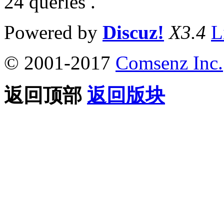
24 queries .
Powered by
Discuz!
X3.4
L
© 2001-2017
Comsenz Inc.
返回顶部
返回版块