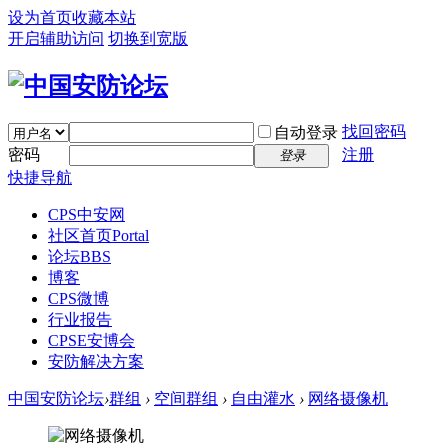
设为首页
收藏本站
开启辅助访问
切换到宽版
找回密码
自动登录
密码
注册
登录
快捷导航
CPS中安网
社区首页
Portal
论坛
BBS
博客
CPS微博
行业报告
CPSE安博会
安防解决方案
中国安防论坛
›
群组
›
空间群组
›
自由灌水
›
网络摄像机