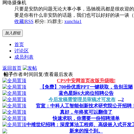
网络摄像机
只要是安防的问题无论大事小事，迅驰视讯都是很欢迎的
要是你有什么非安防的话题，我们也可以好好的谈一谈（
收藏
|
RSS
积分: 35
|
群主:
xunchia1
加入群组
首页
讨论区
成员列表
返回首页
帖子
作者/时间
回复/查看
最后发表
CPS中安网首页改版升级啦!
【免费】700份优质PPT一键获取，告别丑陋
蓝色星际6大岗位招聘公告
今后发稿需管理员审稿才可发布
...
2
官宣：中科人工智能创新技术研究院公开招聘
真好，年终奖可以翻倍了
快速求职，你需要一份招聘清单
中维世纪招聘：深度算法工程师、高级嵌入式开发
新来的报个到。