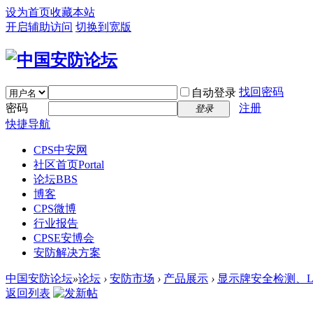
设为首页
收藏本站
开启辅助访问
切换到宽版
找回密码
自动登录
密码
注册
登录
快捷导航
CPS中安网
社区首页
Portal
论坛
BBS
博客
CPS微博
行业报告
CPSE安博会
安防解决方案
中国安防论坛
»
论坛
›
安防市场
›
产品展示
›
显示牌安全检测、L
返回列表