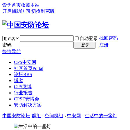
设为首页
收藏本站
开启辅助访问
切换到宽版
找回密码
自动登录
密码
注册
登录
快捷导航
CPS中安网
社区首页
Portal
论坛
BBS
博客
CPS微博
行业报告
CPSE安博会
安防解决方案
中国安防论坛
›
群组
›
空间群组
›
中安网
›
生活中的一盏灯