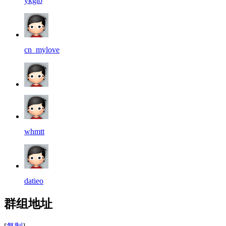
ykgto
cn_mylove
whmtt
datieo
群组地址