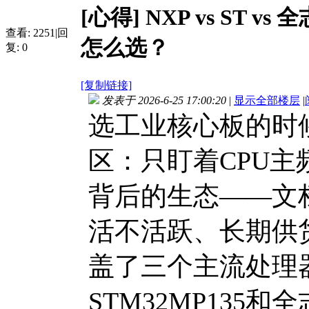
[心得]
NXP vs ST
查看:
2251
|
回
怎么选？
复:
0
[复制链接]
发表于 2026-6-25 17:00:20
|
显示全部楼层
|
选工业核心板的时
区：只盯着CPU
背后的生态——文
活不活跃、长期供
盖了三个主流处理器生
STM32MP135和