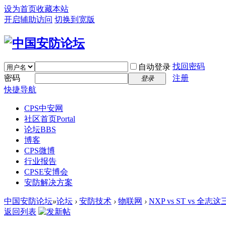
设为首页
收藏本站
开启辅助访问
切换到宽版
找回密码
自动登录
密码
注册
登录
快捷导航
CPS中安网
社区首页
Portal
论坛
BBS
博客
CPS微博
行业报告
CPSE安博会
安防解决方案
中国安防论坛
»
论坛
›
安防技术
›
物联网
›
NXP vs ST vs 
返回列表