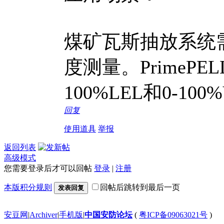
煤矿瓦斯抽放系统
度测量。PrimeP
100%LEL和0-1
回复
使用道具
举报
返回列表
高级模式
您需要登录后才可以回帖
登录
|
注册
本版积分规则
回帖后跳转到最后一页
发表回复
安豆网
|
Archiver
|
手机版
|
中国安防论坛
(
粤ICP备09063021号
)