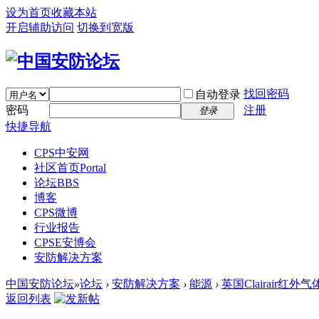
设为首页
收藏本站
开启辅助访问
切换到宽版
找回密码
自动登录
密码
注册
登录
快捷导航
CPS中安网
社区首页
Portal
论坛
BBS
博客
CPS微博
行业报告
CPSE安博会
安防解决方案
中国安防论坛
»
论坛
›
安防解决方案
›
能源
›
英国Clairair红外
返回列表