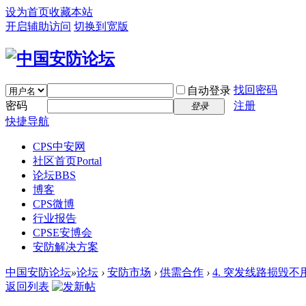
设为首页
收藏本站
开启辅助访问
切换到宽版
找回密码
自动登录
密码
注册
登录
快捷导航
CPS中安网
社区首页
Portal
论坛
BBS
博客
CPS微博
行业报告
CPSE安博会
安防解决方案
中国安防论坛
»
论坛
›
安防市场
›
供需合作
›
4. 突发线路损毁不
返回列表