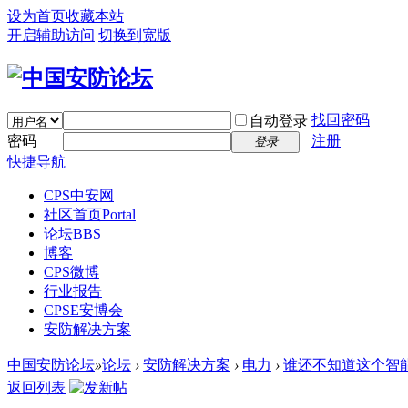
设为首页
收藏本站
开启辅助访问
切换到宽版
找回密码
自动登录
密码
注册
登录
快捷导航
CPS中安网
社区首页
Portal
论坛
BBS
博客
CPS微博
行业报告
CPSE安博会
安防解决方案
中国安防论坛
»
论坛
›
安防解决方案
›
电力
›
谁还不知道这个智能电
返回列表