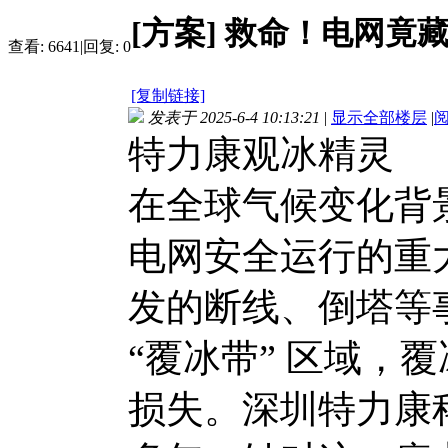
[方案]
救命！电网竟藏
查看:
6641
|
回复:
0
[复制链接]
发表于 2025-6-4 10:13:21
|
显示全部楼层
|
特力康观冰精灵
在全球气候变化背
电网安全运行的重
发的断线、倒塔等
“覆冰带” 区域，
损失。深圳特力康