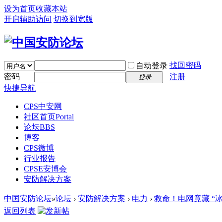
设为首页
收藏本站
开启辅助访问
切换到宽版
找回密码
自动登录
密码
注册
登录
快捷导航
CPS中安网
社区首页
Portal
论坛
BBS
博客
CPS微博
行业报告
CPSE安博会
安防解决方案
中国安防论坛
»
论坛
›
安防解决方案
›
电力
›
救命！电网竟藏 “冰
返回列表