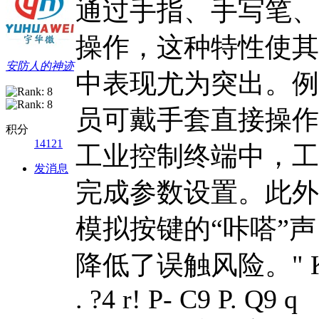
通过手指、手写笔、
操作，这种特性使其
安防人的神迹
中表现尤为突出。例
员可戴手套直接操作
积分
14121
工业控制终端中，工
发消息
完成参数设置。此外
模拟按键的“咔嗒”
降低了误触风险。
" 
. ?4 r! P- C9 P. Q9 q