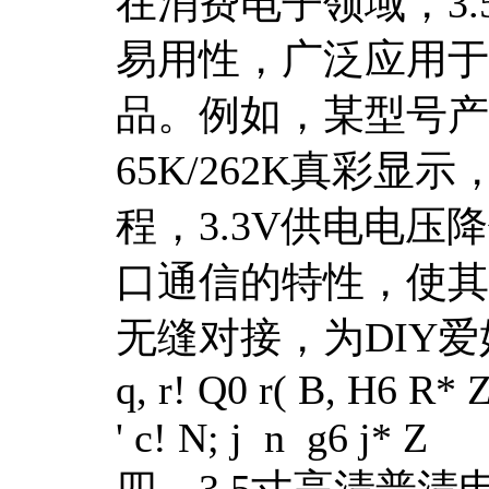
在消费电子领域，3
易用性，广泛应用于
品。例如，某型号产品
65K/262K真彩显
程，3.3V供电电压
口通信的特性，使其能
无缝对接，为DIY
q, r! Q0 r( B, H6 R* Z
' c! N; j n g6 j* Z
四、3.5寸高清普