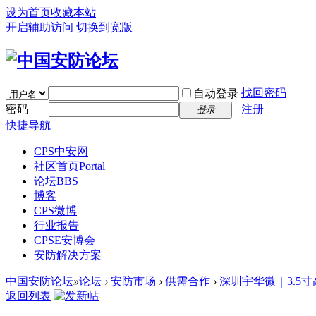
设为首页
收藏本站
开启辅助访问
切换到宽版
找回密码
自动登录
密码
注册
登录
快捷导航
CPS中安网
社区首页
Portal
论坛
BBS
博客
CPS微博
行业报告
CPSE安博会
安防解决方案
中国安防论坛
»
论坛
›
安防市场
›
供需合作
›
深圳宇华微｜3.5寸
返回列表