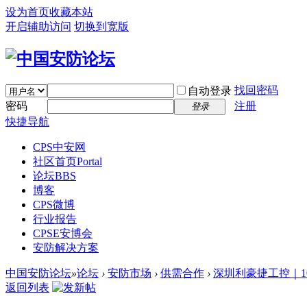
设为首页
收藏本站
开启辅助访问
切换到宽版
找回密码
自动登录
密码
注册
登录
快捷导航
CPS中安网
社区首页
Portal
论坛
BBS
博客
CPS微博
行业报告
CPSE安博会
安防解决方案
中国安防论坛
»
论坛
›
安防市场
›
供需合作
›
深圳利豪捷工控｜10
返回列表