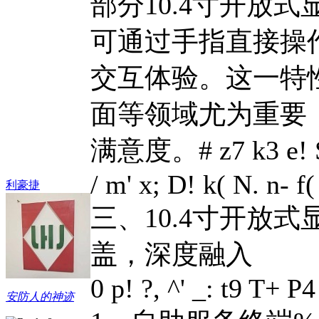
部分10.4寸开放
可通过手指直接操
交互体验。这一特
面等领域尤为重要
满意度。
# z7 k3 e! 
/ m' x; D! k( N. n- f(
利豪捷
三、10.4寸开放
盖，深度融入
0 p! ?, ^' _: t9 T+ P
安防人的神迹