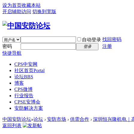
设为首页
收藏本站
开启辅助访问
切换到宽版
找回密码
自动登录
密码
注册
登录
快捷导航
CPS中安网
社区首页
Portal
论坛
BBS
博客
CPS微博
行业报告
CPSE安博会
安防解决方案
中国安防论坛
»
论坛
›
安防市场
›
供需合作
›
深圳恒兴隆机电｜高
返回列表