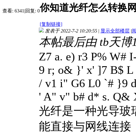
你知道光纤怎么转换
查看:
6341
|
回复:
0
[复制链接]
发表于 2022-7-2 10:20:55
|
显示全部楼层
|
本帖最后由 tb天博123
Z7 a. e) r3 P% W# 
9 r; o& }' x' ]7 B$ L
/ v1 i" G6 L0 `# }9 
' A" v" b# d* s. Q& X
光纤是一种光导玻
能直接与网线连接