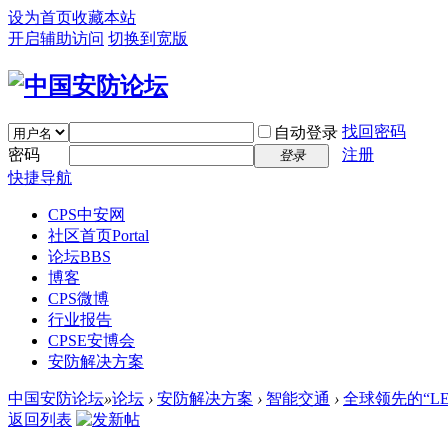
设为首页
收藏本站
开启辅助访问
切换到宽版
找回密码
自动登录
密码
注册
登录
快捷导航
CPS中安网
社区首页
Portal
论坛
BBS
博客
CPS微博
行业报告
CPSE安博会
安防解决方案
中国安防论坛
»
论坛
›
安防解决方案
›
智能交通
›
全球领先的“L
返回列表