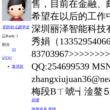
售，目前在金融、
希望在以后的工作中
深圳丽泽智能科技有限
安防幼儿园学生
秀娟（1335295406
积分
33
83703967>>>>>>>
QQ:254699539 M
发消息
zhangxiujuan36@
梅段Вㄒ唬┪淦鳌⒌
回复
使用道具
举报