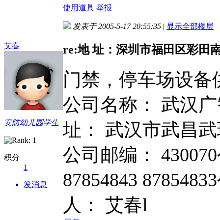
使用道具
举报
发表于 2005-5-17 20:55:35
|
显示全部楼层
艾春
re:地 址：深圳市福田区彩田南
门禁，停车场设备
公司名称： 武汉
安防幼儿园学生
址： 武汉市武昌武珞
公司邮编： 430070公
积分
1
87854843 87854
发消息
人： 艾春l