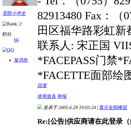
- Tel：（0755）829
82913480 Fax：
安防小学生
田区福华路彩虹新都海鹰
积分
66
联系人: 宋正国 V
*FACEPASS门禁
发消息
*FACETTE面部
回复
使用道具
举报
发表于 2005-6-29 19:03:24
|
显示全部楼层
Re:[公告]供应商请在此登录