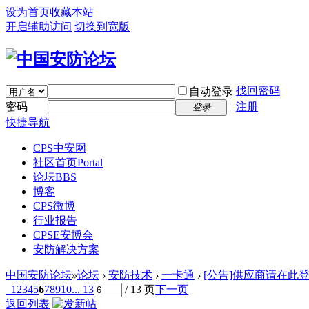
设为首页
收藏本站
开启辅助访问
切换到宽版
找回密码
自动登录
密码
注册
登录
快捷导航
CPS中安网
社区首页
Portal
论坛
BBS
博客
CPS微博
行业报告
CPSE安博会
安防解决方案
中国安防论坛
»
论坛
›
安防技术
›
一卡通
›
[公告]供应商请在此登
1
2
3
4
5
6
7
8
9
10
... 13
/ 13 页
下一页
返回列表