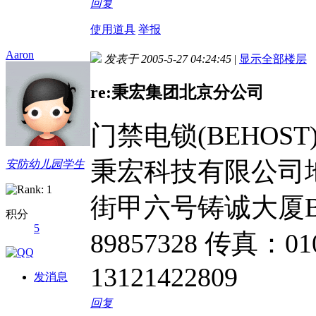
回复
使用道具
举报
Aaron
发表于 2005-5-27 04:24:45
|
显示全部楼层
re:秉宏集团北京分公司
门禁电锁(BEHOST)
秉宏科技有限公司
安防幼儿园学生
街甲六号铸诚大厦B座1
积分
5
89857328 传真：
13121422809
发消息
回复