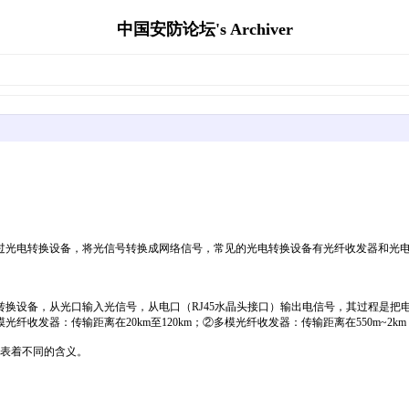
中国安防论坛's Archiver
过光电转换设备，将光信号转换成网络信号，常见的光电转换设备有光纤收发器和光
换设备，从光口输入光信号，从电口（RJ45水晶头接口）输出电信号，其过程是把
发器：传输距离在20km至120km；②多模光纤收发器：传输距离在550m~2km（
代表着不同的含义。