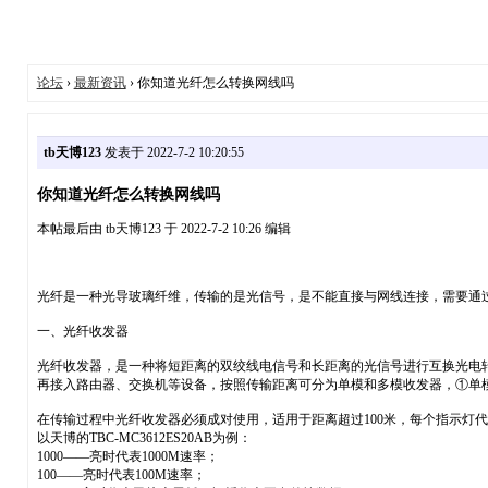
论坛
›
最新资讯
› 你知道光纤怎么转换网线吗
tb天博123
发表于 2022-7-2 10:20:55
你知道光纤怎么转换网线吗
本帖最后由 tb天博123 于 2022-7-2 10:26 编辑
光纤是一种光导玻璃纤维，传输的是光信号，是不能直接与网线连接，需要通
一、光纤收发器
光纤收发器，是一种将短距离的双绞线电信号和长距离的光信号进行互换光电转
再接入路由器、交换机等设备，按照传输距离可分为单模和多模收发器，①单模光纤收
在传输过程中光纤收发器必须成对使用，适用于距离超过100米，每个指示灯
以天博的TBC-MC3612ES20AB为例：
1000——亮时代表1000M速率；
100——亮时代表100M速率；