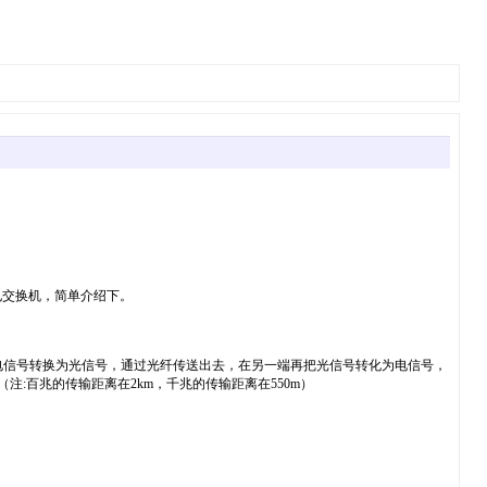
电交换机，简单介绍下。
电信号转换为光信号，通过光纤传送出去，在另一端再把光信号转化为电信号，
注:百兆的传输距离在2km，千兆的传输距离在550m）