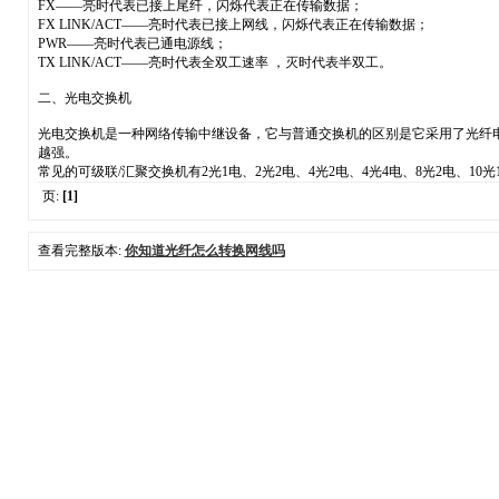
FX——亮时代表已接上尾纤，闪烁代表正在传输数据；
FX LINK/ACT——亮时代表已接上网线，闪烁代表正在传输数据；
PWR——亮时代表已通电源线；
TX LINK/ACT——亮时代表全双工速率 ，灭时代表半双工。
二、光电交换机
光电交换机是一种网络传输中继设备，它与普通交换机的区别是它采用了光纤
越强。
常见的可级联/汇聚交换机有2光1电、2光2电、4光2电、4光4电、8光2电、1
页:
[1]
查看完整版本:
你知道光纤怎么转换网线吗