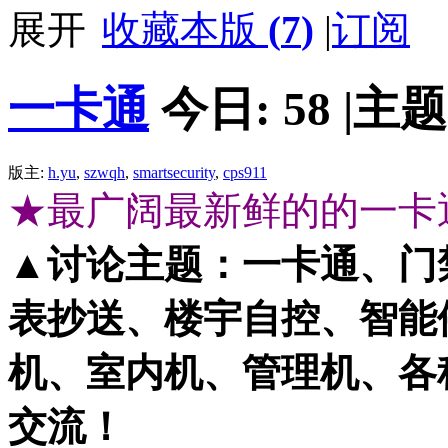
收藏本版
(
7
)
|
订阅
一卡通
今日:
58
|
主题
版主:
h.yu
,
szwqh
,
smartsecurity
,
cps911
★最广阔最新鲜的的一卡
▲讨论主题：一卡通、门
表抄送、楼宇自控、智能
机、室内机、管理机、各
交流！