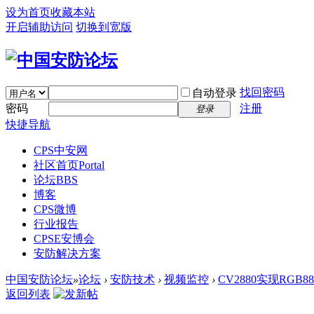
设为首页
收藏本站
开启辅助访问
切换到宽版
找回密码
自动登录
密码
注册
登录
快捷导航
CPS中安网
社区首页
Portal
论坛
BBS
博客
CPS微博
行业报告
CPSE安博会
安防解决方案
中国安防论坛
»
论坛
›
安防技术
›
视频监控
›
CV2880实现RGB88
返回列表