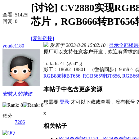
[讨论]
CV2880实现RGB
查看:
51425
|
芯片，RGB666转BT65
回复:
0
[复制链接]
发表于 2023-8-29 15:02:10
|
显示全部楼层
youde1180
原厂可以支持任意客户开发，欢迎有需求的
' i- k- h- ^1 @. d" g
彭工：18682118801 （微信同步）
9 m$ ^ @3
RGB888转BT656
,
RGB565转BT656
,
RGB66
本帖子中包含更多资源
安防人的神迹
您需要
登录
才可以下载或查看，没有帐号
x
积分
7266
相关帖子
•
RGB888转BT1120，RGB888转BT