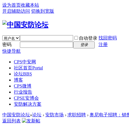
设为首页
收藏本站
开启辅助访问
切换到宽版
找回密码
自动登录
密码
注册
登录
快捷导航
CPS中安网
社区首页
Portal
论坛
BBS
博客
CPS微博
行业报告
CPSE安博会
安防解决方案
中国安防论坛
»
论坛
›
安防市场
›
求职招聘
›
奥尼电子招聘：销
返回列表