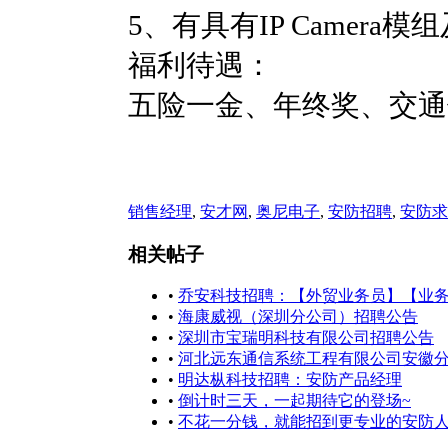
5、有具有IP Camera
福利待遇
：
五险一金、年终奖、交通
销售经理
,
安才网
,
奥尼电子
,
安防招聘
,
安防求
相关帖子
•
乔安科技招聘：【外贸业务员】【业
•
海康威视（深圳分公司）招聘公告
•
深圳市宝瑞明科技有限公司招聘公告
•
河北远东通信系统工程有限公司安徽
•
明达枞科技招聘：安防产品经理
•
倒计时三天，一起期待它的登场~
•
不花一分钱，就能招到更专业的安防人才 