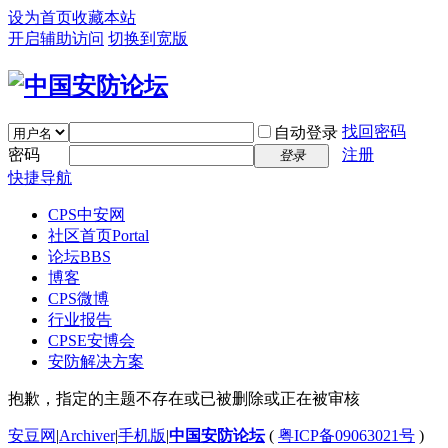
设为首页
收藏本站
开启辅助访问
切换到宽版
找回密码
自动登录
密码
注册
登录
快捷导航
CPS中安网
社区首页
Portal
论坛
BBS
博客
CPS微博
行业报告
CPSE安博会
安防解决方案
抱歉，指定的主题不存在或已被删除或正在被审核
安豆网
|
Archiver
|
手机版
|
中国安防论坛
(
粤ICP备09063021号
)