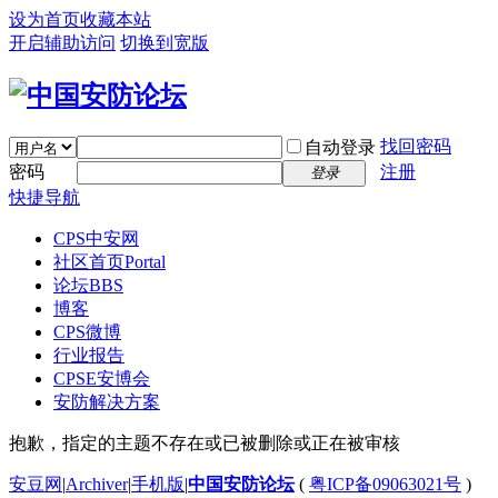
设为首页
收藏本站
开启辅助访问
切换到宽版
找回密码
自动登录
密码
注册
登录
快捷导航
CPS中安网
社区首页
Portal
论坛
BBS
博客
CPS微博
行业报告
CPSE安博会
安防解决方案
抱歉，指定的主题不存在或已被删除或正在被审核
安豆网
|
Archiver
|
手机版
|
中国安防论坛
(
粤ICP备09063021号
)