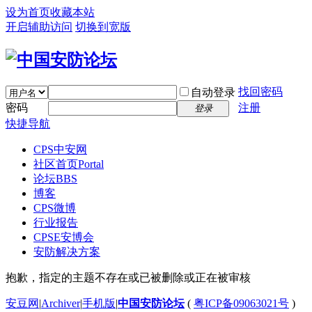
设为首页
收藏本站
开启辅助访问
切换到宽版
找回密码
自动登录
密码
注册
登录
快捷导航
CPS中安网
社区首页
Portal
论坛
BBS
博客
CPS微博
行业报告
CPSE安博会
安防解决方案
抱歉，指定的主题不存在或已被删除或正在被审核
安豆网
|
Archiver
|
手机版
|
中国安防论坛
(
粤ICP备09063021号
)