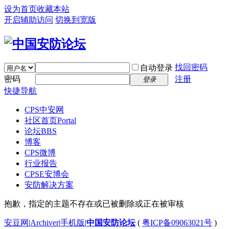
设为首页
收藏本站
开启辅助访问
切换到宽版
找回密码
自动登录
密码
注册
登录
快捷导航
CPS中安网
社区首页
Portal
论坛
BBS
博客
CPS微博
行业报告
CPSE安博会
安防解决方案
抱歉，指定的主题不存在或已被删除或正在被审核
安豆网
|
Archiver
|
手机版
|
中国安防论坛
(
粤ICP备09063021号
)