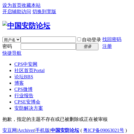
设为首页
收藏本站
开启辅助访问
切换到宽版
找回密码
自动登录
密码
注册
登录
快捷导航
CPS中安网
社区首页
Portal
论坛
BBS
博客
CPS微博
行业报告
CPSE安博会
安防解决方案
抱歉，指定的主题不存在或已被删除或正在被审核
安豆网
|
Archiver
|
手机版
|
中国安防论坛
(
粤ICP备09063021号
)