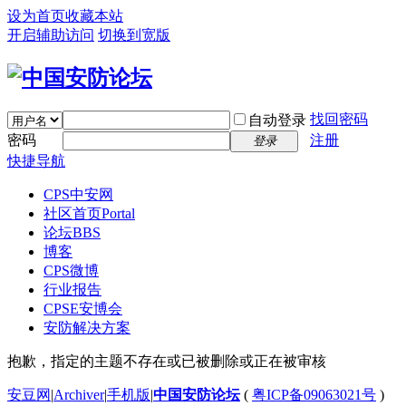
设为首页
收藏本站
开启辅助访问
切换到宽版
找回密码
自动登录
密码
注册
登录
快捷导航
CPS中安网
社区首页
Portal
论坛
BBS
博客
CPS微博
行业报告
CPSE安博会
安防解决方案
抱歉，指定的主题不存在或已被删除或正在被审核
安豆网
|
Archiver
|
手机版
|
中国安防论坛
(
粤ICP备09063021号
)