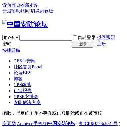
设为首页
收藏本站
开启辅助访问
切换到宽版
找回密码
自动登录
密码
注册
登录
快捷导航
CPS中安网
社区首页
Portal
论坛
BBS
博客
CPS微博
行业报告
CPSE安博会
安防解决方案
抱歉，指定的主题不存在或已被删除或正在被审核
安豆网
|
Archiver
|
手机版
|
中国安防论坛
(
粤ICP备09063021号
)