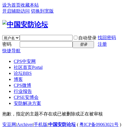
设为首页
收藏本站
开启辅助访问
切换到宽版
找回密码
自动登录
密码
注册
登录
快捷导航
CPS中安网
社区首页
Portal
论坛
BBS
博客
CPS微博
行业报告
CPSE安博会
安防解决方案
抱歉，指定的主题不存在或已被删除或正在被审核
安豆网
|
Archiver
|
手机版
|
中国安防论坛
(
粤ICP备09063021号
)