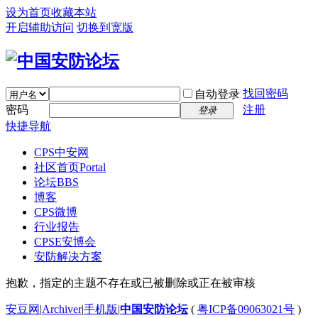
设为首页
收藏本站
开启辅助访问
切换到宽版
找回密码
自动登录
密码
注册
登录
快捷导航
CPS中安网
社区首页
Portal
论坛
BBS
博客
CPS微博
行业报告
CPSE安博会
安防解决方案
抱歉，指定的主题不存在或已被删除或正在被审核
安豆网
|
Archiver
|
手机版
|
中国安防论坛
(
粤ICP备09063021号
)