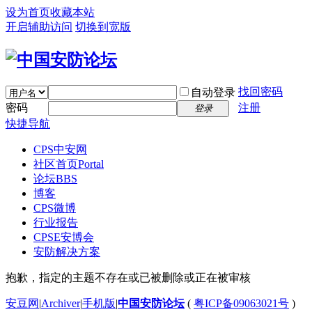
设为首页
收藏本站
开启辅助访问
切换到宽版
找回密码
自动登录
密码
注册
登录
快捷导航
CPS中安网
社区首页
Portal
论坛
BBS
博客
CPS微博
行业报告
CPSE安博会
安防解决方案
抱歉，指定的主题不存在或已被删除或正在被审核
安豆网
|
Archiver
|
手机版
|
中国安防论坛
(
粤ICP备09063021号
)