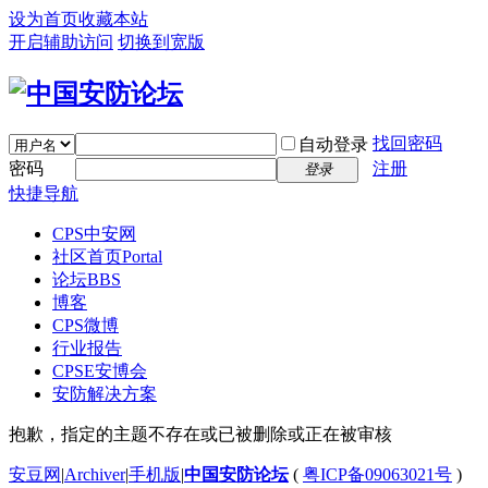
设为首页
收藏本站
开启辅助访问
切换到宽版
找回密码
自动登录
密码
注册
登录
快捷导航
CPS中安网
社区首页
Portal
论坛
BBS
博客
CPS微博
行业报告
CPSE安博会
安防解决方案
抱歉，指定的主题不存在或已被删除或正在被审核
安豆网
|
Archiver
|
手机版
|
中国安防论坛
(
粤ICP备09063021号
)