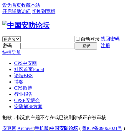
设为首页
收藏本站
开启辅助访问
切换到宽版
找回密码
自动登录
密码
注册
登录
快捷导航
CPS中安网
社区首页
Portal
论坛
BBS
博客
CPS微博
行业报告
CPSE安博会
安防解决方案
抱歉，指定的主题不存在或已被删除或正在被审核
安豆网
|
Archiver
|
手机版
|
中国安防论坛
(
粤ICP备09063021号
)