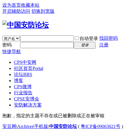
设为首页
收藏本站
开启辅助访问
切换到宽版
找回密码
自动登录
密码
注册
登录
快捷导航
CPS中安网
社区首页
Portal
论坛
BBS
博客
CPS微博
行业报告
CPSE安博会
安防解决方案
抱歉，指定的主题不存在或已被删除或正在被审核
安豆网
|
Archiver
|
手机版
|
中国安防论坛
(
粤ICP备09063021号
)