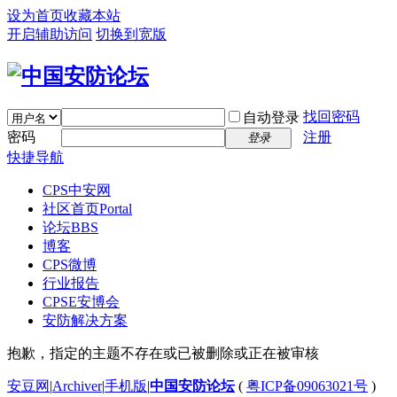
设为首页
收藏本站
开启辅助访问
切换到宽版
找回密码
自动登录
密码
注册
登录
快捷导航
CPS中安网
社区首页
Portal
论坛
BBS
博客
CPS微博
行业报告
CPSE安博会
安防解决方案
抱歉，指定的主题不存在或已被删除或正在被审核
安豆网
|
Archiver
|
手机版
|
中国安防论坛
(
粤ICP备09063021号
)