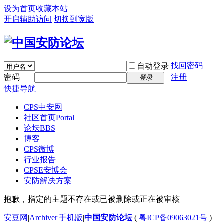
设为首页
收藏本站
开启辅助访问
切换到宽版
找回密码
自动登录
密码
注册
登录
快捷导航
CPS中安网
社区首页
Portal
论坛
BBS
博客
CPS微博
行业报告
CPSE安博会
安防解决方案
抱歉，指定的主题不存在或已被删除或正在被审核
安豆网
|
Archiver
|
手机版
|
中国安防论坛
(
粤ICP备09063021号
)