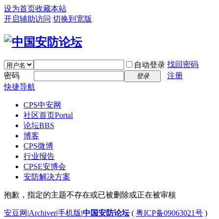
设为首页
收藏本站
开启辅助访问
切换到宽版
找回密码
自动登录
密码
注册
登录
快捷导航
CPS中安网
社区首页
Portal
论坛
BBS
博客
CPS微博
行业报告
CPSE安博会
安防解决方案
抱歉，指定的主题不存在或已被删除或正在被审核
安豆网
|
Archiver
|
手机版
|
中国安防论坛
(
粤ICP备09063021号
)