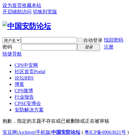
设为首页
收藏本站
开启辅助访问
切换到宽版
找回密码
自动登录
密码
注册
登录
快捷导航
CPS中安网
社区首页
Portal
论坛
BBS
博客
CPS微博
行业报告
CPSE安博会
安防解决方案
抱歉，指定的主题不存在或已被删除或正在被审核
安豆网
|
Archiver
|
手机版
|
中国安防论坛
(
粤ICP备09063021号
)