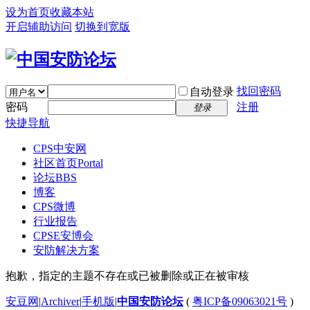
设为首页
收藏本站
开启辅助访问
切换到宽版
找回密码
自动登录
密码
注册
登录
快捷导航
CPS中安网
社区首页
Portal
论坛
BBS
博客
CPS微博
行业报告
CPSE安博会
安防解决方案
抱歉，指定的主题不存在或已被删除或正在被审核
安豆网
|
Archiver
|
手机版
|
中国安防论坛
(
粤ICP备09063021号
)