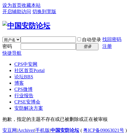
设为首页
收藏本站
开启辅助访问
切换到宽版
找回密码
自动登录
密码
注册
登录
快捷导航
CPS中安网
社区首页
Portal
论坛
BBS
博客
CPS微博
行业报告
CPSE安博会
安防解决方案
抱歉，指定的主题不存在或已被删除或正在被审核
安豆网
|
Archiver
|
手机版
|
中国安防论坛
(
粤ICP备09063021号
)