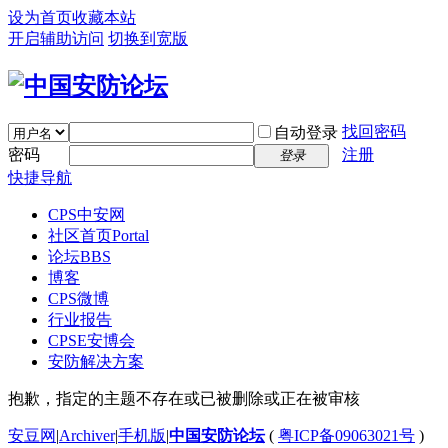
设为首页
收藏本站
开启辅助访问
切换到宽版
找回密码
自动登录
密码
注册
登录
快捷导航
CPS中安网
社区首页
Portal
论坛
BBS
博客
CPS微博
行业报告
CPSE安博会
安防解决方案
抱歉，指定的主题不存在或已被删除或正在被审核
安豆网
|
Archiver
|
手机版
|
中国安防论坛
(
粤ICP备09063021号
)