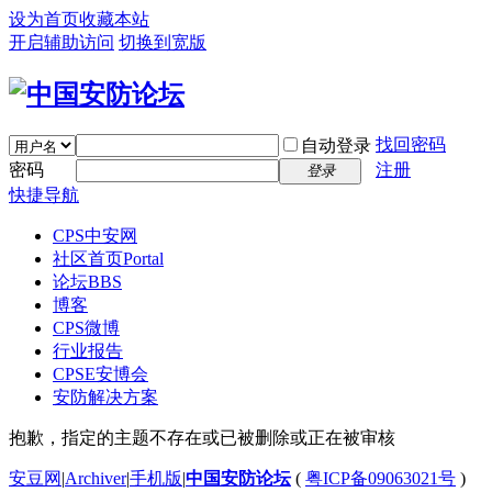
设为首页
收藏本站
开启辅助访问
切换到宽版
找回密码
自动登录
密码
注册
登录
快捷导航
CPS中安网
社区首页
Portal
论坛
BBS
博客
CPS微博
行业报告
CPSE安博会
安防解决方案
抱歉，指定的主题不存在或已被删除或正在被审核
安豆网
|
Archiver
|
手机版
|
中国安防论坛
(
粤ICP备09063021号
)