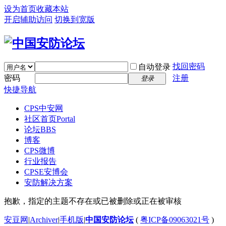
设为首页
收藏本站
开启辅助访问
切换到宽版
找回密码
自动登录
密码
注册
登录
快捷导航
CPS中安网
社区首页
Portal
论坛
BBS
博客
CPS微博
行业报告
CPSE安博会
安防解决方案
抱歉，指定的主题不存在或已被删除或正在被审核
安豆网
|
Archiver
|
手机版
|
中国安防论坛
(
粤ICP备09063021号
)