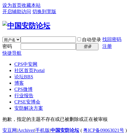
设为首页
收藏本站
开启辅助访问
切换到宽版
找回密码
自动登录
密码
注册
登录
快捷导航
CPS中安网
社区首页
Portal
论坛
BBS
博客
CPS微博
行业报告
CPSE安博会
安防解决方案
抱歉，指定的主题不存在或已被删除或正在被审核
安豆网
|
Archiver
|
手机版
|
中国安防论坛
(
粤ICP备09063021号
)