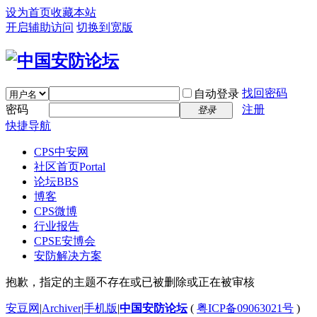
设为首页
收藏本站
开启辅助访问
切换到宽版
找回密码
自动登录
密码
注册
登录
快捷导航
CPS中安网
社区首页
Portal
论坛
BBS
博客
CPS微博
行业报告
CPSE安博会
安防解决方案
抱歉，指定的主题不存在或已被删除或正在被审核
安豆网
|
Archiver
|
手机版
|
中国安防论坛
(
粤ICP备09063021号
)