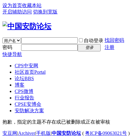
设为首页
收藏本站
开启辅助访问
切换到宽版
找回密码
自动登录
密码
注册
登录
快捷导航
CPS中安网
社区首页
Portal
论坛
BBS
博客
CPS微博
行业报告
CPSE安博会
安防解决方案
抱歉，指定的主题不存在或已被删除或正在被审核
安豆网
|
Archiver
|
手机版
|
中国安防论坛
(
粤ICP备09063021号
)