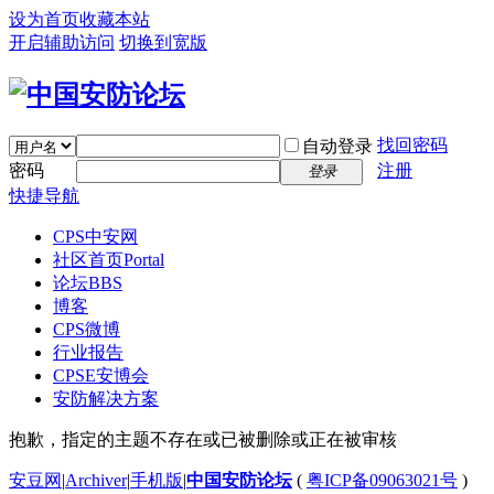
设为首页
收藏本站
开启辅助访问
切换到宽版
找回密码
自动登录
密码
注册
登录
快捷导航
CPS中安网
社区首页
Portal
论坛
BBS
博客
CPS微博
行业报告
CPSE安博会
安防解决方案
抱歉，指定的主题不存在或已被删除或正在被审核
安豆网
|
Archiver
|
手机版
|
中国安防论坛
(
粤ICP备09063021号
)