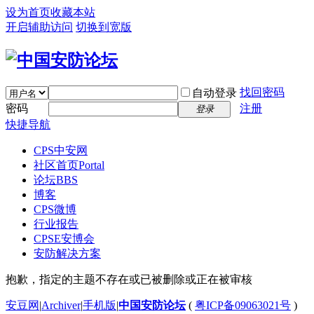
设为首页
收藏本站
开启辅助访问
切换到宽版
找回密码
自动登录
密码
注册
登录
快捷导航
CPS中安网
社区首页
Portal
论坛
BBS
博客
CPS微博
行业报告
CPSE安博会
安防解决方案
抱歉，指定的主题不存在或已被删除或正在被审核
安豆网
|
Archiver
|
手机版
|
中国安防论坛
(
粤ICP备09063021号
)